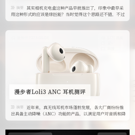
摘要
其实相机充电盒这种产品早就推出了，印象中最早采
用这种形式的应该是绿巨能？当时觉得这个思路还不错，不过
他们那款虽然体积不小，却只能装 …
发布于 2023-06-08
6721 热度
无~
科技
漫步者Loli3 ANC 耳机测评
摘要
近年来，真无线耳机市场蓬勃发展，各大厂商纷纷推
出具备主动降噪（ANC）功能的产品，以满足用户对音质和降
噪体验的更高需求。然而，大多 …