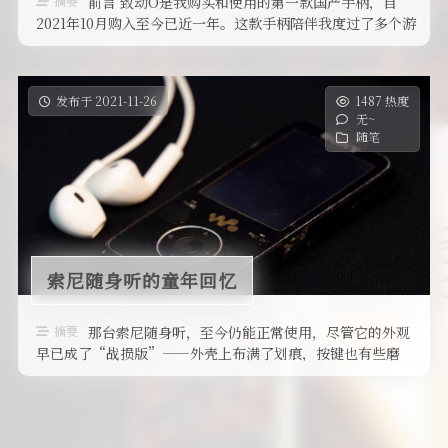
摘要
前言 致动O是我购买和使用的第一款国产手柄，自
2021年10月购入至今已近一年。这款手柄陪伴我度过了多个游
戏世界，我用它通关了《仁 …
发布于 2021-11-26
1487 热度
无~
随笔
索尼随身听的童年回忆
摘要
那台索尼随身听，至今仍能正常使用，尽管它的外观
早已成了“战损版”——外壳上布满了划痕，按键也有些磨
损，甚至电池盖的边缘还裂开了一道 …