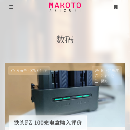
首页
数码
说说
项目
《看见·后疫情时代》
分类
发布于 2025-04-29
10032 热度
2 条评论
时光
《谣言》
摄影
友人帐
毕业论文·浅析电子游戏的互动传播形式
游戏
编程笔记
述己
铁头FZ-100充电盒购入评价
隐私政策