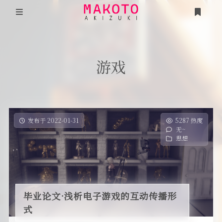
首页
游戏
说说
项目
《看见·后疫情时代》
分类
发布于 2022-01-31
5287 热度
无~
时光
《谣言》
思想
友人帐
毕业论文·浅析电子游戏的互动传播形式
游戏
编程笔记
毕业论文·浅析电子游戏的互动传播形
述己
式
隐私政策