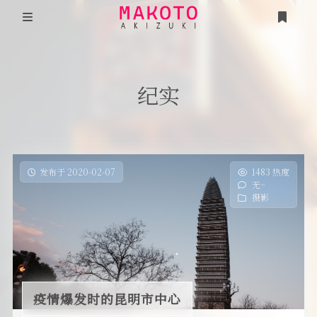
首页
纪实
说说
项目
《看见·后疫情时代》
分类
发布于 2020-02-07
1483 热度
无~
时光
《谣言》
摄影
友人帐
毕业论文·浅析电子游戏的互动传播形式
游戏
编程笔记
述己
疫情爆发时的昆明市中心
隐私政策