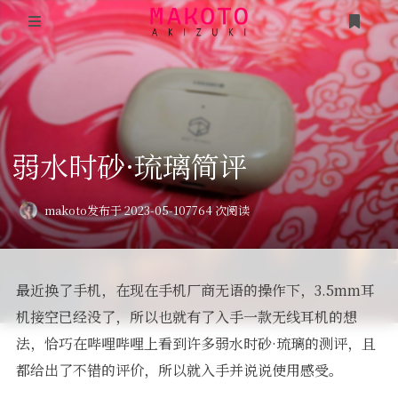
首页
说说
弱水时砂·琉璃简评
项目
《看见·后疫情时代》
分类
makoto
发布于 2023-05-10
7764 次阅读
时光
《谣言》
友人帐
毕业论文·浅析电子游戏的互动传播形式
最近换了手机，在现在手机厂商无语的操作下，3.5mm耳
游戏
机接空已经没了，所以也就有了入手一款无线耳机的想
编程笔记
法，恰巧在哔哩哔哩上看到许多弱水时砂·琉璃的测评，且
述己
都给出了不错的评价，所以就入手并说说使用感受。
隐私政策