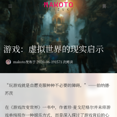
首页
说说
游戏：虚拟世界的现实启示
项目
《看见·后疫情时代》
分类
makoto
发布于 2020-06-19
1571 次阅读
时光
《谣言》
友人帐
毕业论文·浅析电子游戏的互动传播形式
“玩游戏就是自愿克服种种不必要的障碍。”——伯纳德·
游戏
苏茨
编程笔记
述己
在《游戏改变世界》一书中，作者珍·麦戈尼格尔并未将游
隐私政策
戏单纯视作一种娱乐方式，而是深入探讨了游戏背后的心